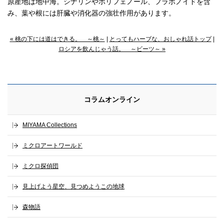
原産地は地中海。シナリンやポリフェノール、フラボノイドを含
み、葉や根には肝臓や消化器の強壮作用があります。
« 桃の下には道はできる。 ～桃～
|
とってもハーブな、おしゃれ話トップ
|
ロシアを飲んじゃう話。 ～ビーツ～ »
コラムオンライン
MIYAMA Collections
ミクロアートワールド
ミクロ探偵団
見上げよう星空、見つめようこの地球
森物語