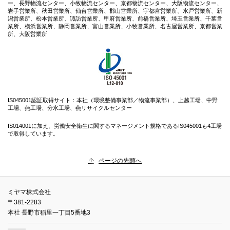
ー、長野物流センター、小牧物流センター、京都物流センター、大阪物流センター、
岩手営業所、秋田営業所、仙台営業所、郡山営業所、宇都宮営業所、水戸営業所、新
潟営業所、松本営業所、諏訪営業所、甲府営業所、前橋営業所、埼玉営業所、千葉営
業所、横浜営業所、静岡営業所、富山営業所、小牧営業所、名古屋営業所、京都営業
所、大阪営業所
IS045001認証取得サイト：本社（環境整備事業部／物流事業部）、上越工場、中野
工場、燕工場、分水工場、燕リサイクルセンター
IS014001に加え、労働安全衛生に関するマネージメント規格であるIS045001も4工場
で取得しています。
ページの先頭へ
ミヤマ株式会社
〒381-2283
本社 長野市稲里一丁目5番地3