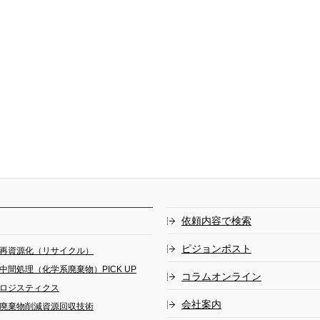
依頼内容で検索
ピジョンポスト
再資源化（リサイクル）
中間処理（化学系廃棄物）PICK UP
コラムオンライン
ロジスティクス
会社案内
廃棄物削減資源回収技術