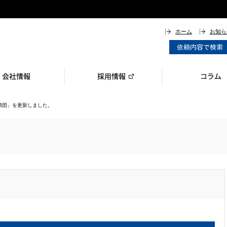
ホーム
お知ら
・受賞
衛生方針
覧
場アクセスマップ
エネルギー／薬剤製造
再資源化（リサイクル）
中間処理
中間処理（化学系廃棄物）PICK UP
イオン交換樹脂再生事業
ロジスティクス
排水処理技術
廃棄物削減資源回収技術
その他製品
環境機器
機能性薬品
その他 取扱商品
汚染土壌オンサイト洗浄
土壌・地下水汚染の調査・対策
地下環境の困りごとを解決！
プラント・設備解体工事
アスベスト除去
化学物質付着設備の洗浄作業・メンテナンス
低濃度PCB含有機器
多点点火エンジン
省燃費運転支援装置／デジタルタコグラフ
Workcation Place 花伝舎
ミヤマで就職をお考えの方へ
定期採用情報
キャリア採用情報
ピジョンポスト
コラムオンライン
緑化ブログ
偵団」を更新しました。