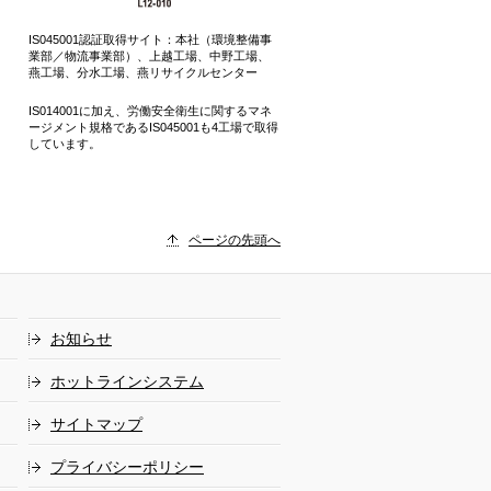
IS045001認証取得サイト：本社（環境整備事
業部／物流事業部）、上越工場、中野工場、
燕工場、分水工場、燕リサイクルセンター
IS014001に加え、労働安全衛生に関するマネ
ージメント規格であるIS045001も4工場で取得
しています。
ページの先頭へ
お知らせ
ホットラインシステム
サイトマップ
プライバシーポリシー