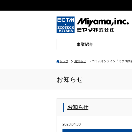
環境整備事業／環境リサイクル事業
環境装置事業
環境機械事業
環境地質事業
環境保全事業
環境検査計測事業
自動車関連環境技術
Workcation Place 花伝舎
会社概要
ご挨拶
会社沿革
認証取得
環境方針
労働安全
事業所一
本社・工
トップ
お知らせ
コラムオンライン「ミクロ探
お知らせ
お知らせ
2023.04.30