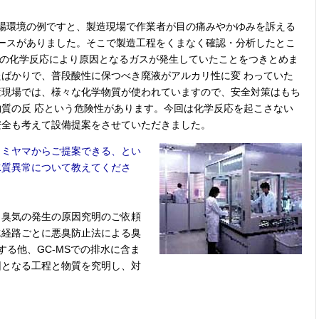
場環境の例ですと、製造現場で作業者が目の痛みやかゆみを訴える
ースがありました。そこで製造工程をくまなく確認・分析したとこ
 の化学反応により原因となるガスが発生していたことをつきとめま
ばかりで、普段酸性に保つべき廃液がアルカリ性に変 わっていた
産現場では、様々な化学物質が使われていますので、安全対策はもち
質の反 応という危険性があります。今回は化学反応を起こさない
安全も考えて設備提案をさせていただきました。
もミヤマからご提案できる、とい
水質異常について教えてくださ
と臭気の発生の原因究明のご依頼
水経路ごとに悪臭防止法による臭
する他、GC-MSでの排水に含ま
因となる工程と物質を究明し、対
。
。