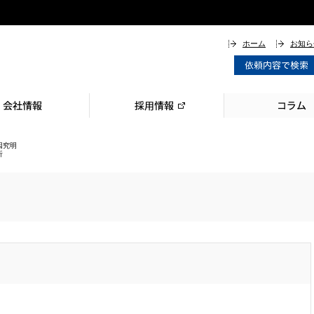
ホーム
お知ら
・受賞
衛生方針
覧
場アクセスマップ
エネルギー／薬剤製造
再資源化（リサイクル）
中間処理
中間処理（化学系廃棄物）PICK UP
イオン交換樹脂再生事業
ロジスティクス
排水処理技術
廃棄物削減資源回収技術
その他製品
環境機器
機能性薬品
その他 取扱商品
汚染土壌オンサイト洗浄
土壌・地下水汚染の調査・対策
地下環境の困りごとを解決！
プラント・設備解体工事
アスベスト除去
化学物質付着設備の洗浄作業・メンテナンス
低濃度PCB含有機器
多点点火エンジン
省燃費運転支援装置／デジタルタコグラフ
Workcation Place 花伝舎
ミヤマで就職をお考えの方へ
定期採用情報
キャリア採用情報
ピジョンポスト
コラムオンライン
緑化ブログ
因究明
析