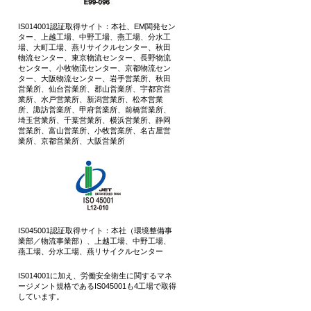
IS014001認証取得サイト：本社、EM関発セン
ター、上越工場、中野工場、燕工場、分水工
場、大町工場、燕リサイクルセンター、秋田
物流センター、東京物流センター、長野物流
センター、小牧物流センター、京都物流セン
ター、大阪物流センター、岩手営業所、秋田
営業所、仙台営業所、郡山営業所、宇都宮営
業所、水戸営業所、新潟営業所、松本営業
所、諏訪営業所、甲府営業所、前橋営業所、
埼玉営業所、千葉営業所、横浜営業所、静岡
営業所、富山営業所、小牧営業所、名古屋営
業所、京都営業所、大阪営業所
IS045001認証取得サイト：本社（環境整備事
業部／物流事業部）、上越工場、中野工場、
燕工場、分水工場、燕リサイクルセンター
IS014001に加え、労働安全衛生に関するマネ
ージメント規格であるIS045001も4工場で取得
しています。