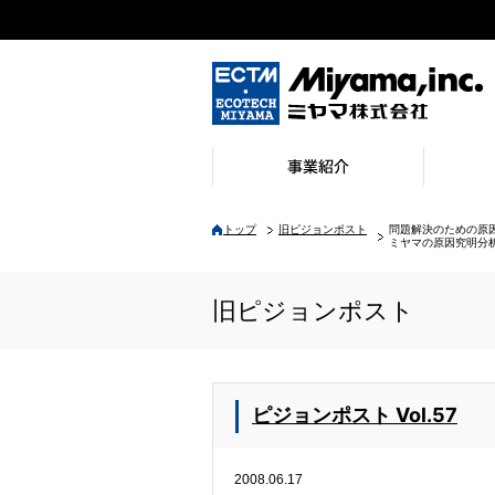
環境整備事業／環境リサイクル事業
環境装置事業
環境機械事業
環境地質事業
環境保全事業
環境検査計測事業
自動車関連環境技術
Workcation Place 花伝舎
会社概要
ご挨拶
会社沿革
認証取得
環境方針
労働安全
事業所一
本社・工
トップ
旧ピジョンポスト
問題解決のための原
ミヤマの原因究明分
旧ピジョンポスト
ピジョンポスト Vol.57
2008.06.17