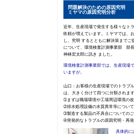
問題解決のための原因究明
ミヤマの原因究明分析
近年、生産現場で発生する様々なト
依頼が増えています。ミヤマでは、
し、究明 するとともに解決策までご
について、環境検査計測事業部 部
神林宏太郎に訊き ました。
環境検査計測事業部では、生産現場
いますが。
山口：お客様の生産現場でのトラブ
は、大きく分けて四つに分類されま
➀まずは職場環境や工場周辺環境の
➁排水処理設備の水質異常等につい
➂製造する製品の不具合についての
➃突発的なトラブルの原因究明・再
具体的に