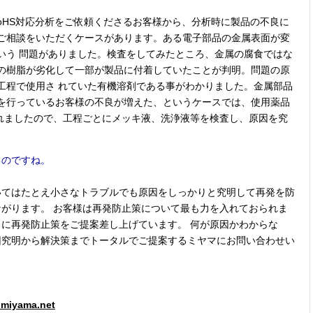
RoHS対応分析をご依頼くださるお客様から、分析時に製品の不良に
ご相談をいただくケースがあります。ある電子部品の金属表面が変
いう 問題がありました。検査をしてみたところ、金属の腐食ではな
の樹脂が劣化して一部が製品に付着していたことが判明。問題の原
工程で使用さ れていた有機溶剤である事がわかりました。金属部品
を行っているお客様の不良が増えた、というケースでは、使用薬品
れましたので、工程ごとにメッキ液、洗浄液等を検査し、原因を究
るのですね。
いてはたとえ小さなトラブルでも原因をしっかりと究明して再発を防
がります。 お客様は再発防止策について最も力を入れておられま
に再発防止策をご提案差し上げています。 何が原因かわからな
因究明から解決策までトータルでご提案するミヤマにお問い合わせい
miyama.net