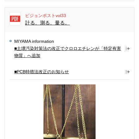
ピジョンポストvol33
計る、測る、量る。
MIYAMA information
■土壌汚染対策法の改正でクロロエチレンが「特定有害
物質」へ追加
■PCB特措法改正のお知らせ