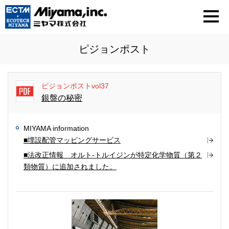
ピジョンポスト
ピジョンポストvol37
銀盤の秘密
MIYAMA information
■埋設配管マッピングサービス
■法改正情報 オルト-トルイジンが特定化学物質（第２
類物質）に追加されました。